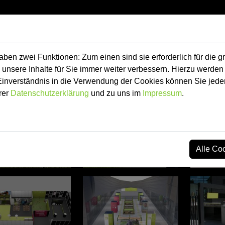
e Produkte
Shops
Über uns
Kontakt
Stor
en zwei Funktionen: Zum einen sind sie erforderlich für die g
 unsere Inhalte für Sie immer weiter verbessern. Hierzu werde
verständnis in die Verwendung der Cookies können Sie jederz
alisierungen
rer
Datenschutzerklärung
und zu uns im
Impressum
.
Alle Co