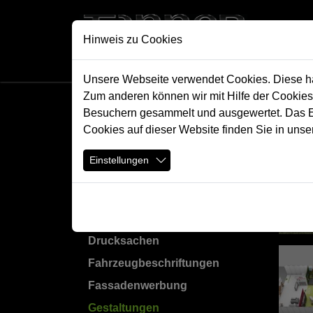
Direkt zur Hauptnavigation springen
Direkt zum Inhalt springen
Zur Unternavigation springen
All
Hinweis zu Cookies
Unsere Webseite verwendet Cookies. Diese hab
Zum anderen können wir mit Hilfe der Cookies
Besuchern gesammelt und ausgewertet. Das Ein
Visu
Suche
Cookies auf dieser Website finden Sie in unse
Alle Produkte
Einstellungen
Akustikpanels
Baustellenwerbung
Digitale Werbung
Drucksachen
Fahrzeugbeschriftungen
Fassadenwerbung
Gestaltungen