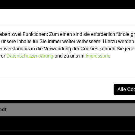
e Produkte
Shops
Über uns
Kontakt
Stor
en zwei Funktionen: Zum einen sind sie erforderlich für die g
 unsere Inhalte für Sie immer weiter verbessern. Hierzu werde
verständnis in die Verwendung der Cookies können Sie jederz
em
rer
Datenschutzerklärung
und zu uns im
Impressum
.
Alle Co
pdf