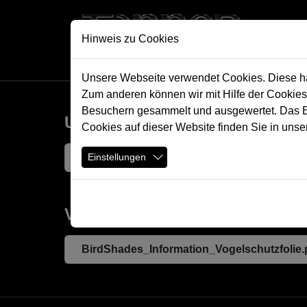
Direkt zur Hauptnavigation springen
Direkt zum Inhalt springen
All
Hinweis zu Cookies
Unsere Webseite verwendet Cookies. Diese hab
Zum anderen können wir mit Hilfe der Cookies
Besuchern gesammelt und ausgewertet. Das Ein
Unsere modulares Messesyst
Cookies auf dieser Website finden Sie in unse
Ihr_Messeauftritt.pdf
Einstellungen
Vogelschutz Folie
BirdShades_Information_Vogelschutzfolie.